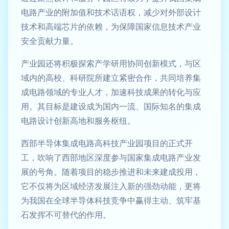
电路产业的附加值和技术话语权，减少对外部设计
技术和高端芯片的依赖，为保障国家信息技术产业
安全贡献力量。
产业园还将积极探索产学研用协同创新模式，与区
域内的高校、科研院所建立紧密合作，共同培养集
成电路领域的专业人才，加速科技成果的转化与应
用。其目标是建设成为国内一流、国际知名的集成
电路设计创新高地和服务枢纽。
西部半导体集成电路高科技产业园项目的正式开
工，吹响了西部地区深度参与国家集成电路产业发
展的号角。随着项目的稳步推进和未来建成投用，
它不仅将为区域经济发展注入新的强劲动能，更将
为我国在全球半导体科技竞争中赢得主动、筑牢基
石发挥不可替代的作用。