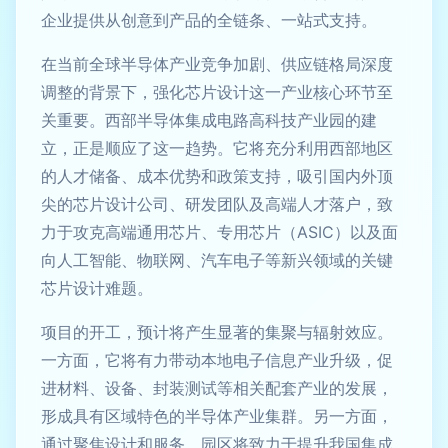
企业提供从创意到产品的全链条、一站式支持。
在当前全球半导体产业竞争加剧、供应链格局深度
调整的背景下，强化芯片设计这一产业核心环节至
关重要。西部半导体集成电路高科技产业园的建
立，正是顺应了这一趋势。它将充分利用西部地区
的人才储备、成本优势和政策支持，吸引国内外顶
尖的芯片设计公司、研发团队及高端人才落户，致
力于攻克高端通用芯片、专用芯片（ASIC）以及面
向人工智能、物联网、汽车电子等新兴领域的关键
芯片设计难题。
项目的开工，预计将产生显著的集聚与辐射效应。
一方面，它将有力带动本地电子信息产业升级，促
进材料、设备、封装测试等相关配套产业的发展，
形成具有区域特色的半导体产业集群。另一方面，
通过聚焦设计和服务，园区将致力于提升我国集成