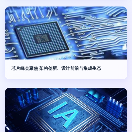
芯片峰会聚焦 架构创新、设计前沿与集成生态