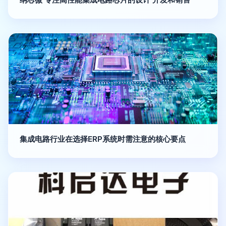
集成电路行业在选择ERP系统时需注意的核心要点