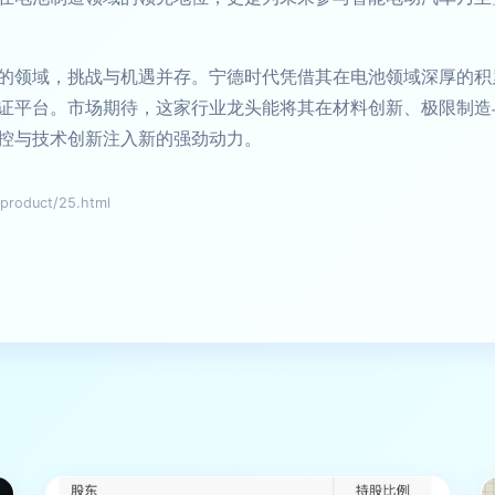
的领域，挑战与机遇并存。宁德时代凭借其在电池领域深厚的积
证平台。市场期待，这家行业龙头能将其在材料创新、极限制造
控与技术创新注入新的强劲动力。
oduct/25.html