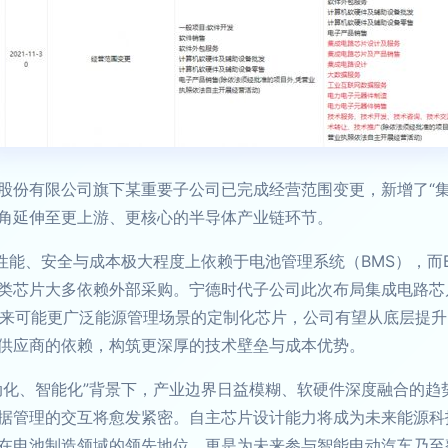
股份有限公司旗下某重要子公司已完成经营范围变更，新增了“集
角延伸至更上游、更核心的半导体产业链环节。
性能、安全与成本极大程度上依赖于电池管理系统（BMS），而
类芯片大多依赖外部采购。宁德时代子公司此次布局集成电路芯
未来可能更广泛能源管理场景的定制化芯片，公司有望从底层提
供应商的依赖，构筑更深厚的技术壁垒与成本优势。
动化、智能化”背景下，产业边界日益模糊、软硬件深度融合的趋
据管理的交互将愈发紧密。自主芯片设计能力将成为未来能源科
在电池制造领域的领先地位，更是为未来参与智能电动汽车乃至